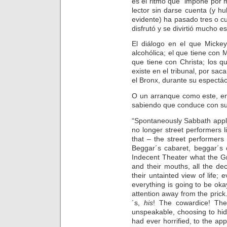
es el ritmo que impone por 
lector sin darse cuenta (y h
evidente) ha pasado tres o 
disfrutó y se divirtió mucho e
El diálogo en el que Micke
alcohólica; el que tiene con 
que tiene con Christa; los q
existe en el tribunal, por sac
el Bronx, durante su espectác
O un arranque como este, en
sabiendo que conduce con su
“Spontaneously Sabbath appla
no longer street performers l
that – the street performe
Beggar´s cabaret, beggar´s 
Indecent Theater what the G
and their mouths, all the d
their untainted view of life; 
everything is going to be oka
attention away from the prick.
´s,
his
! The cowardice! T
unspeakable, choosing to hide
had ever horrified, to the a