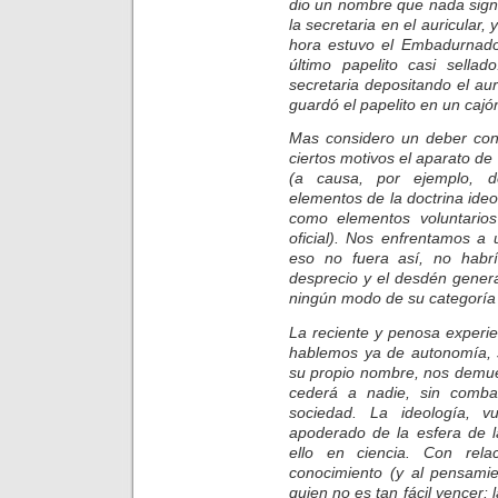
dio un nombre que nada signi
la secretaria en el auricular,
hora estuvo el Embadurnado
último papelito casi sella
secretaria depositando el aur
guardó el papelito en un cajó
Mas considero un deber cons
ciertos motivos el aparato de
(a causa, por ejemplo, de
elementos de la doctrina ideo
como elementos voluntarios
oficial). Nos enfrentamos a
eso no fuera así, no habrí
desprecio y el desdén general
ningún modo de su categoría
La reciente y penosa experie
hablemos ya de autonomía, s
su propio nombre, nos demue
cederá a nadie, sin combat
sociedad. La ideología, v
apoderado de la esfera de l
ello en ciencia. Con rel
conocimiento (y al pensamie
quien no es tan fácil vencer: 