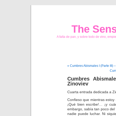
The Sens
A falta de pan, y sobre todo de vino, empi
« Cumbres Abismales I (Parte III) 
Cumb
Cumbres Abismales
Zinoviev
Cuarta entrada dedicada a Zi
Confieso que mientras estoy 
¡Qué bien escribe!… ¡y cu
embargo, sabía tan poco del f
nadie puede luchar. Ni siquie