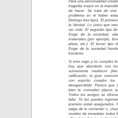
Para una personalidad creador
tragedia mayor es la imposib
de hacer. Se trata de una
problema es el haber estab
Distingo tres tipos. El prime
la Verdad. Lo único que nece
ser oído. El segundo tipo d
Exige de la sociedad, ade
materiales (por ejemplo, br
plaza, etc.). El tercer tipo
Exige de la sociedad hombr
hombres.
Si eres vago y no cumples los 
hay que abordarlo con tod
sumamente mediocre (lee
calificación, tu gran conoci
con espíritu creador los
desapercibido. Parece que n
bien te conceden plazos su
Todos los amigos se ofrece
falta. Te las puedes ingenia
premios están asegurados. P
salga de lo corriente! o, ¡ha
revelan de inmediato todos 