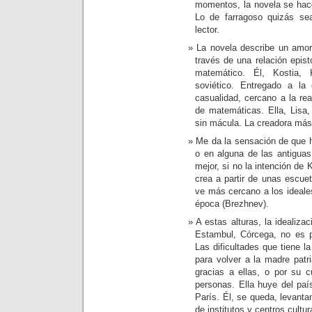
momentos, la novela se hace
Lo de farragoso quizás sea
lector.
La novela describe un amor 
través de una relación epist
matemático. Él, Kostia, K
soviético. Entregado a la 
casualidad, cercano a la rea
de matemáticas. Ella, Lisa, 
sin mácula. La creadora más 
Me da la sensación de que h
o en alguna de las antiguas
mejor, si no la intención de 
crea a partir de unas escue
ve más cercano a los ideales
época (Brezhnev).
A estas alturas, la idealiza
Estambul, Córcega, no es p
Las dificultades que tiene la
para volver a la madre pat
gracias a ellas, o por su c
personas. Ella huye del país
París. Él, se queda, levanta
de institutos y centros cultur