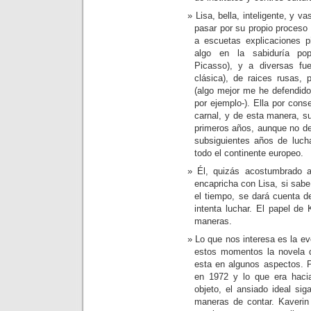
Lisa, bella, inteligente, y v
pasar por su propio proceso 
a escuetas explicaciones p
algo en la sabiduría popu
Picasso), y a diversas fue
clásica), de raices rusas,
(algo mejor me he defendido c
por ejemplo-). Ella por cons
carnal, y de esta manera, s
primeros años, aunque no dej
subsiguientes años de lucha
todo el continente europeo.
Él, quizás acostumbrado 
encapricha con Lisa, si sab
el tiempo, se dará cuenta de
intenta luchar. El papel de
maneras.
Lo que nos interesa es la ev
estos momentos la novela de
esta en algunos aspectos. 
en 1972 y lo que era haci
objeto, el ansiado ideal s
maneras de contar. Kaverin t