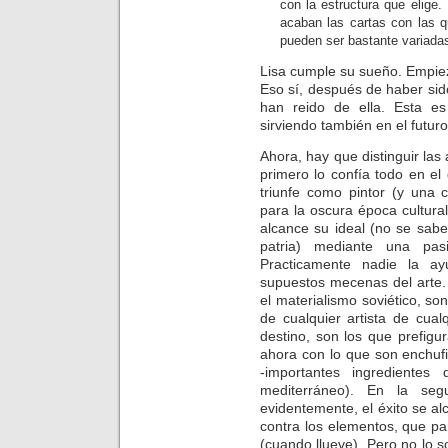
con la estructura que elige
acaban las cartas con las qu
pueden ser bastante variadas
Lisa cumple su sueño. Empieza
Eso sí, después de haber sid
han reido de ella. Esta es
sirviendo también en el futuro
Ahora, hay que distinguir las
primero lo confía todo en el
triunfe como pintor (y una c
para la oscura época cultura
alcance su ideal (no se sabe 
patria) mediante una pas
Practicamente nadie la ay
supuestos mecenas del arte. 
el materialismo soviético, s
de cualquier artista de cual
destino, son los que prefigu
ahora con lo que son enchuf
-importantes ingredientes
mediterráneo). En la se
evidentemente, el éxito se al
contra los elementos, que par
(cuando llueve). Pero no lo 