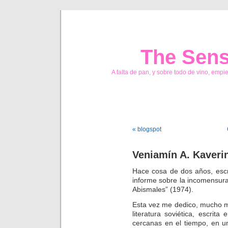
The Sens
A falta de pan, y sobre todo de vino, empi
« blogspot
Veniamín A. Kaverin
Hace cosa de dos años, escr
informe sobre la incomensur
Abismales” (1974).
Esta vez me dedico, mucho m
literatura soviética, escri
cercanas en el tiempo, en u