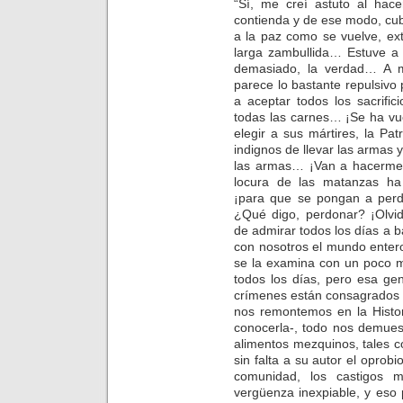
“Sí, me creí astuto al hace
contienda y de ese modo, cub
a la paz como se vuelve, ext
larga zambullida… Estuve a 
demasiado, la verdad… A m
parece lo bastante repulsivo
a aceptar todos los sacrifi
todas las carnes… ¡Se ha vue
elegir a sus mártires, la Pa
indignos de llevar las armas 
las armas… ¡Van a hacerme 
locura de las matanzas ha 
¡para que se pongan a perd
¿Qué digo, perdonar? ¡Olvi
de admirar todos los días a 
con nosotros el mundo entero,
se la examina con un poco m
todos los días, pero esa ge
crímenes están consagrados p
nos remontemos en la Histo
conocerla-, todo nos demues
alimentos mezquinos, tales 
sin falta a su autor el oprobi
comunidad, los castigos m
vergüenza inexpiable, y eso