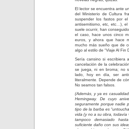
El lector se encuentra ante 
del Ministerio de Cultura f
suspender los fastos por e
antisemitismo, etc, etc…), e
suele ocurrir, han conseguido 
el caso, hace unos cinco 
euros, y ahora que hace m
mucho más sueño que de cos
algo al estilo de “Viaje Al Fi
Sería cansino si escribiera 
cancelación de la celebraci
se juega, ni en broma; no s
lado, hoy en día, ser antis
literalmente. Depende de cóm
No seamos tan falsos.
(Además, y ya es casualidad, 
Hemingway. De cuyo anive
seguramente porque nadie po
tipo de la barba es “untouch
vida (y no a su obra, todavía 
tampoco demasiado hast
suficiente daño con sus ide