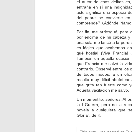
el autor de esos delitos es
entraña en sí una indignida
acto significa una especie d
del pobre se convierte en 
comprende? ¿Adónde iríamos
Por fin, me arriesgué, para 
por encima de mi cabeza y 
una sola me lancé a la perora
es lógico que acabemos ent
qué hostia! ¡Viva Francia!»
También en aquella ocasión 
que Francia me salvó la vid
contrario. Observé entre los 
de todos modos, a un ofici
resulta muy difícil abofetear
que grita tan fuerte como y
Aquella vacilación me salvó.
Un momentito, señores. Ahora 
la I Guerra, pero no la rec
novela a cualquiera que se
Gloria”, de K.