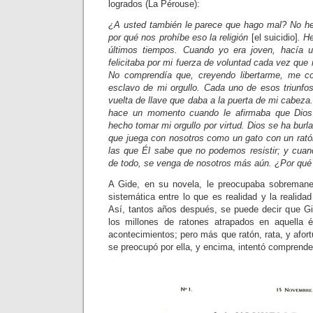
logrados (La Pérouse):
¿A usted también le parece que hago mal? No 
por qué nos prohíbe eso la religión
[el suicidio]
. H
últimos tiempos. Cuando yo era joven, hacía 
felicitaba por mi fuerza de voluntad cada vez que
No comprendía que, creyendo libertarme, me c
esclavo de mi orgullo. Cada uno de esos triunf
vuelta de llave que daba a la puerta de mi cabeza.
hace un momento cuando le afirmaba que Dio
hecho tomar mi orgullo por virtud. Dios se ha burl
que juega con nosotros como un gato con un rató
las que Él sabe que no podemos resistir; y cuan
de todo, se venga de nosotros más aún. ¿Por qué 
A Gide, en su novela, le preocupaba sobremaner
sistemática entre lo que es realidad y la realidad
Así, tantos años después, se puede decir que G
los millones de ratones atrapados en aquella 
acontecimientos; pero más que ratón, rata, y afor
se preocupó por ella, y encima, intentó comprende