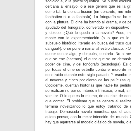
sociología, o la psicolingüística. Se puede escrib
cercana al ensayo, o a ese género que es la gr
como tal: la ciencia ficción (en concreto, me refie
fantástico ni a la fantasía). La fotografía se ha
con la pintura. El cine ha barrido al drama, y de pa
ayudado del fonógrafo, convertido en dispositivo 
y ubicuo. ¿Qué le queda a la novela? Poco, m
monte con la experimentación (o lo que es lo
subsuelo histórico literario en busca del truco qu
da igual-), o se pone a narrar al estilo clásico. 
querer contar algo, y después, contarlo. No al re
que se cae (caemos) el autor que se ve demasia
poder del cine, y del fonógrafo (tecnología). Es
por todas el cine se estrelle contra el muro de ir
construido durante este siglo pasado. Y escribo ir
el noventa y cinco por ciento de las películas 
Occidente, cuentan historias que nadie ha pedido
se realizan no por su interés intrínseco, o real, 
vomitar. O lo que es lo mismo, de escribir, de co
que contar. El problema que se genera al reali
termina novelizando lo que estoy tratando de
trabajo. Demasiada novela neurótica que el aut
quiero pensar, con la mejor intención del mundo.
hay que agarrarse al modelo clásico de novela, o e