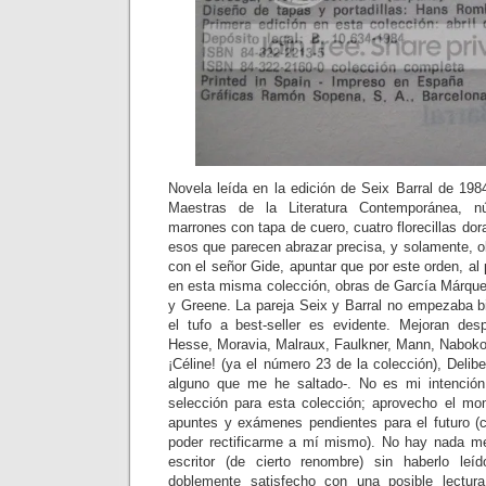
Novela leída en la edición de Seix Barral de 198
Maestras de la Literatura Contemporánea, nú
marrones con tapa de cuero, cuatro florecillas dor
esos que parecen abrazar precisa, y solamente, o
con el señor Gide, apuntar que por este orden, al 
en esta misma colección, obras de García Márqu
y Greene. La pareja Seix y Barral no empezaba bi
el tufo a best-seller es evidente. Mejoran d
Hesse, Moravia, Malraux, Faulkner, Mann, Naboko
¡Céline! (ya el número 23 de la colección), Delibe
alguno que me he saltado-. No es mi intención 
selección para esta colección; aprovecho el mo
apuntes y exámenes pendientes para el futuro (
poder rectificarme a mí mismo). No hay nada me
escritor (de cierto renombre) sin haberlo leí
doblemente satisfecho con una posible lectu