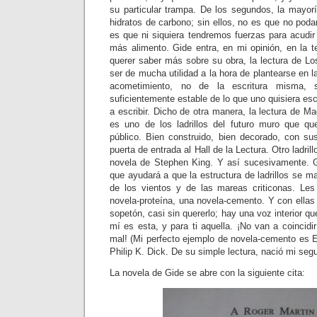
su particular trampa. De los segundos, la mayor
hidratos de carbono; sin ellos, no es que no pod
es que ni siquiera tendremos fuerzas para acudir a
más alimento. Gide entra, en mi opinión, en la t
querer saber más sobre su obra, la lectura de L
ser de mucha utilidad a la hora de plantearse en 
acometimiento, no de la escritura misma,
suficientemente estable de lo que uno quisiera escri
a escribir. Dicho de otra manera, la lectura de M
es uno de los ladrillos del futuro muro que q
público. Bien construido, bien decorado, con s
puerta de entrada al Hall de la Lectura. Otro ladril
novela de Stephen King. Y así sucesivamente. G
que ayudará a que la estructura de ladrillos se m
de los vientos y de las mareas criticonas. Le
novela-proteína, una novela-cemento. Y con ell
sopetón, casi sin quererlo; hay una voz interior q
mí es esta, y para ti aquella. ¡No van a coincid
mal! (Mi perfecto ejemplo de novela-cemento es E
Philip K. Dick. De su simple lectura, nació mi seg
La novela de Gide se abre con la siguiente cita: