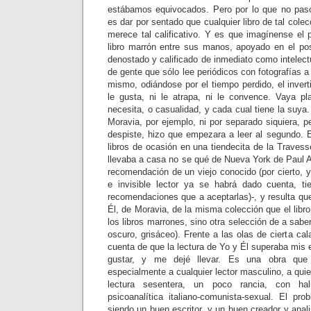
estábamos equivocados. Pero por lo que no paso
es dar por sentado que cualquier libro de tal cole
merece tal calificativo. Y es que imagínense el 
libro marrón entre sus manos, apoyado en el po
denostado y calificado de inmediato como intelectu
de gente que sólo lee periódicos con fotografías a t
mismo, odiándose por el tiempo perdido, el invert
le gusta, ni le atrapa, ni le convence. Vaya pl
necesita, o casualidad, y cada cual tiene la suy
Moravia, por ejemplo, ni por separado siquiera, pe
despiste, hizo que empezara a leer al segundo.
libros de ocasión en una tiendecita de la Traves
llevaba a casa no se qué de Nueva York de Paul A
recomendación de un viejo conocido (por cierto, 
e invisible lector ya se habrá dado cuenta, 
recomendaciones que a aceptarlas)-, y resulta qu
Él, de Moravia, de la misma colección que el libr
los libros marrones, sino otra selección de a sabe
oscuro, grisáceo). Frente a las olas de cierta ca
cuenta de que la lectura de Yo y Él superaba mi
gustar, y me dejé llevar. Es una obra que
especialmente a cualquier lector masculino, a quie
lectura sesentera, un poco rancia, con hali
psicoanalítica italiano-comunista-sexual. El p
siendo un buen escritor, y un buen creador y anali