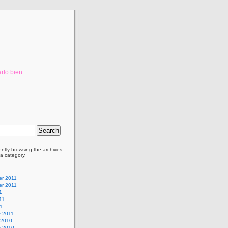
rlo bien.
ently browsing the archives
ca category.
r 2011
r 2011
1
11
11
y 2011
 2010
y 2010