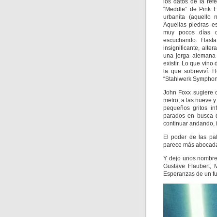
los datos de la ref
“Meddle” de Pink F
urbanita (aquello
Aquellas piedras e
muy pocos días du
escuchando. Hasta
insignificante, alt
una jerga alemana 
existir. Lo que vino
la que sobreviví. 
“Stahlwerk Symphoni
John Foxx sugiere 
metro, a las nueve y
pequeños gritos in
parados en busca d
continuar andando, i
El poder de las pa
parece más abocada 
Y dejo unos nombres
Gustave Flaubert, 
Esperanzas de un fu