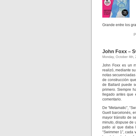
Grande entre los gr
P
John Foxx – 
Monday, October 4th, 
John Foxx es un mú
realizó, mediante su
notas secuenciadas 
de construcción qu
de Ballard puede s
primero. Siempre ha
llegado antes que 
comentario.
De “Metamatic”, “Sw
Guell barcelonés, e
mayor tránsito de 
minuto, dispuse de 
patio al que daba 
“Swimmer 1”, cada ve