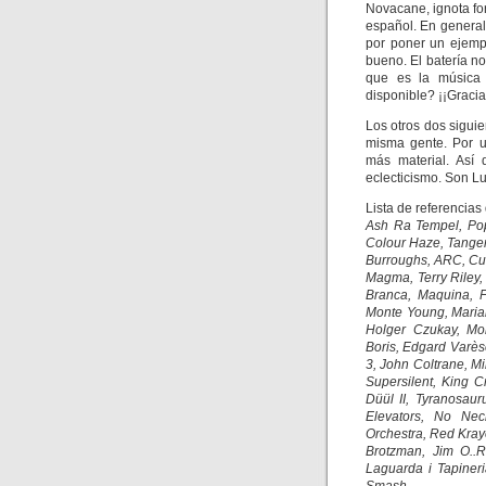
Novacane, ignota f
español. En genera
por poner un ejemp
bueno. El batería no
que es la música 
disponible? ¡¡Gracia
Los otros dos siguie
misma gente. Por 
más material. Así
eclecticismo. Son L
Lista de referencias
Ash Ra Tempel, Pop
Colour Haze, Tanger
Burroughs, ARC, Cul
Magma, Terry Riley
Branca, Maquina, 
Monte Young, Maria
Holger Czukay, Mor
Boris, Edgard Varè
3, John Coltrane, M
Supersilent, King 
Düül II, Tyranosau
Elevators, No Nec
Orchestra, Red Kray
Brotzman, Jim O..R
Laguarda i Tapineri