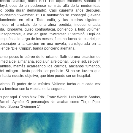
erencia catastral, hacia 1971. Por aquel entonces, sonaba el
loyd, ecos de un poderoso ser más allá de la modernidad
 no podía durar demasiado). Casi cuarenta años después.
scucharon “Swimmer 1”. La habitación se consagró (llevaba
rmiendo en ella). Todo calló, y las piedras siguieron
 que el arrebato de una alma perdida, indocumentada,
erada, ignorante, quiso contraatacar, poniendo a todo volúmen
insoportable, a voz en grito. “Swimmer 1” terminó. Dejó de
 después, a lo largo de los meses, fue una lucha sin cuartel, en
Homenajeé a la canción en una novela, transfigurada en la
e” de “Die Krupps”, banda por cierto alemana.
como pocos lo etéreo de lo urbano. Salir de una estación de
 media de la mañana, sopla un aire otoñal, luce el sol, se oyen
fantiles, mamás acarreando los carritos, ancianos fumando,
el milagro. Hasta podría ser perfecto. Si no se tuviera que
r hacia nuestro objetivo, que bien puede ser un hospital.
labras. El poder de la música. Valiente lucha que cada vez
a terminar con la victoria de la segunda.
 por aquí. Como Max Fritz, Franz Werfel, Luis Martín Santos,
Marcel Aymée. O personajes sin acabar como Tío, o Pipo.
turo. Suena “Swimmer 1”.