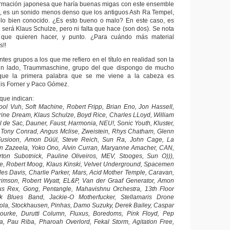
ormación japonesa que haría buenas migas con este ensemble
l, es un sonido menos denso que los antiguos Ash Ra Tempel,
lo bien conocido. ¿Es esto bueno o malo? En este caso, es
 será Klaus Schulze, pero ni falta que hace (son dos). Se nota
que quieren hacer, y punto. ¿Para cuándo más material
s!!
ntes grupos a los que me refiero en el título en realidad son la
un lado, Traummaschine, grupo del que dispongo de mucho
 que la primera palabra que se me viene a la cabeza es
uis Forner y Paco Gómez.
 que indican:
ol Vuh, Soft Machine, Robert Fripp, Brian Eno, Jon Hassell,
ine Dream, Klaus Schulze, Boyd Rice, Charles LLoyd, William
 de Sac, Dauner, Faust, Harmonia, NEU!, Sonic Youth, Kluster,
, Tony Conrad, Angus Mclise, Zweistein, Rhys Chatham, Glenn
Fusioon, Amon Düül, Steve Reich, Sun Ra, John Cage, La
n Zazeela, Yoko Ono, Alvin Curran, Maryanne Amacher, CAN,
ton Subotnick, Pauline Oliveiros, MEV, Stooges, Sun O))),
se, Robert Moog, Klaus Kinski, Velvet Underground, Spacemen
iles Davis, Charlie Parker, Mars, Acid Mother Temple, Caravan,
Crimson, Robert Wyatt, EL&P, Van der Graaf Generator, Amon
rus Rex, Gong, Pentangle, Mahavishnu Orchestra, 13th Floor
k Blues Band, Jackie-O Motherfucker, Stellamaris Drone
ola, Stockhausen, Pinhas, Damo Suzuky, Derek Bailey, Caspar
ourke, Durutti Column, Fluxus, Boredoms, Pink Floyd, Pep
a, Pau Riba, Pharoah Overlord, Fekal Storm, Agitation Free,