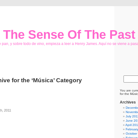
The Sense Of The Past
de pan, y sobre todo de vino, empieza a leer a Henry James. Aquí no se viene a pasa
ive for the ‘Música’ Category
You are curr
for the Músi
Archives
Decembe
th, 2011
Novembe
July 201
June 20
April 20
Februar
October
Februar