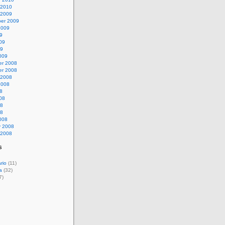
 2010
 2009
er 2009
2009
9
09
09
009
r 2008
r 2008
 2008
2008
8
08
08
08
008
y 2008
 2008
s
rio
(11)
a
(32)
7)