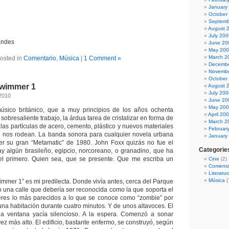
January
October
Septemb
August 
July 200
andes
June 20
May 20
March 2
osted in
Comentario
,
Música
|
1 Comment »
Decembe
Novembe
October
Swimmer 1
August 
July 200
2010
June 20
May 20
sico británico, que a muy principios de los años ochenta
April 20
 sobresaliente trabajo, la árdua tarea de cristalizar en forma de
March 2
las partículas de acero, cemento, plástico y nuevos materiales
Februar
e nos rodean. La banda sonora para cualquier novela urbana
January
er su gran “Metamatic” de 1980. John Foxx quizás no fue el
Categorie
y algún brasileño, egipcio, norcoreano, o granadino, que ha
el primero. Quien sea, que se presente. Que me escriba un
Cine
(2)
Comenta
Literatur
Música
(
immer 1” es mi predilecta. Donde vivía antes, cerca del Parque
n una calle que debería ser reconocida como la que soporta el
seres lo más parecidos a lo que se conoce como “zombie” por
una habitación durante cuatro minutos. Y de unos altavoces. El
la ventana yacía silencioso. A la espera. Comenzó a sonar
z más alto. El edificio, bastante enfermo, se construyó, según