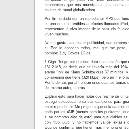
económicos que nos muestran lo mal que va 
niveles de moral globalizadora.
Por fín he dado con un reproductor MP3 que fun
es uno de esos terribles artefactos llamados iPod
representan la viva imagen de la panzuda felicid
viven muchos.
No me gusta nada hacer publicidad, dar nombres
el iPod lo conocen todos, mal que me pese, 
nombre: Zipy Coyote 1Giga.
1 Giga. Tengo por el disco duro una canción qu
131.2 MB, es decir, que se llevaría más del 10% 
eterno “Ion” de Klaus Schulze dura 57 minutos, 
compresión que tiene (320 kbps), pero no me lo p
Por lo demás por ahí entran unos cuantos temas 
del mismo autor, u otros.
Explico esto para hacer notar que realmente un G
escoge cuidadosamente sus canciones para gua
en el reproductor. Me pregunto que si la canción 
anda por los 4MB (menos para los punkarras, que
si se compran algo de esto) para qué diablos se 
con 4Gb, 8Gb, y no hablemos ya del éxtasis c
algunos confirmar que tienen más memoria en su 