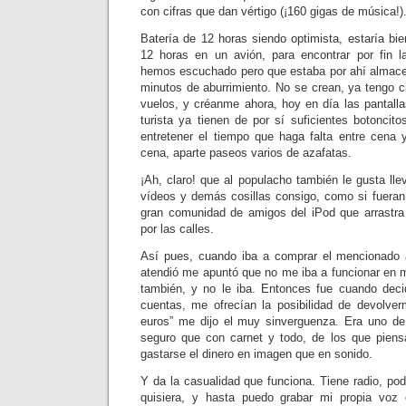
con cifras que dan vértigo (¡160 gigas de música!)
Batería de 12 horas siendo optimista, estaría bie
12 horas en un avión, para encontrar por fin 
hemos escuchado pero que estaba por ahí almace
minutos de aburrimiento. No se crean, ya tengo c
vuelos, y créanme ahora, hoy en día las pantalla
turista ya tienen de por sí suficientes botoncit
entretener el tiempo que haga falta entre cena
cena, aparte paseos varios de azafatas.
¡Ah, claro! que al populacho también le gusta ll
vídeos y demás cosillas consigo, como si fueran
gran comunidad de amigos del iPod que arrastra
por las calles.
Así pues, cuando iba a comprar el mencionado a
atendió me apuntó que no me iba a funcionar en 
también, y no le iba. Entonces fue cuando deci
cuentas, me ofrecían la posibilidad de devolver
euros” me dijo el muy sinverguenza. Era uno de
seguro que con carnet y todo, de los que pien
gastarse el dinero en imagen que en sonido.
Y da la casualidad que funciona. Tiene radio, pod
quisiera, y hasta puedo grabar mi propia voz 